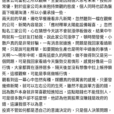
這家公司當初之所以觀察，主要是因為個人思考未來，技術非
常優，對於這家公司未來抱持樂觀的態度，個人同時也認為盤
面下暗潮洶湧，所以小量承接一些．
兩天前的早晨，邊吃早餐邊看非凡新聞，忽然聽到一檔在觀察
的公司．新聞內容是說：「應材釋單太陽能設備報喜．」忽然
點名三家公司，心在猜想今天該不會就漲停板做收，結果中午
時就有一位好友打給我，說此家公司漲停了，頓時間發覺，小
散戶真的是非常好騙，一有消息就搶進，問題是我回家看過新
聞，只是說可能釋單，如要開始生產也是明年中過後的事情，
天啊～～明年中呢，還有這麼久的時間，做不做得到又是另一
個問題，可是我回家看過今天盤勢交易情形，感覺好像是一日
行情，大家都買在漲停居多，隔天後並沒有想像中拉上帳停鎖
死，這樣觀察，可能是季底做帳行情．
觀看到這一幕心中忽然有種，媒體真的很厲害的感覺，只要發
幾條新聞，就可以左右公司的生死，雖然不能說單方面的錯，
因為散戶本身就非常喜歡短進短出，這點賠錢也不能怪別人，
可是很多散戶卻不這麼想，他認為他買股票沒賺錢是政府的
錯，這讓我很不以為意．
投資不管如何都是憑自己的意識決定的，只是個人決策問題，