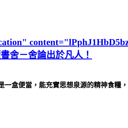
fication" content="lPphJ1HbD
>便當讀書舍－舍論出於凡人！
是一盒便當，能充實思想泉源的精神食糧，