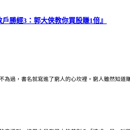
戶勝經3：郭大俠教你買股賺1倍』
不為過，書名就寫進了窮人的心坎裡。窮人雖然知道