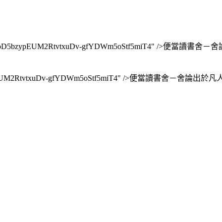
J1HbD5bzypEUM2RtvtxuDv-gfYDWm5oStf5miT4" />便當讀書舍－舍論出於