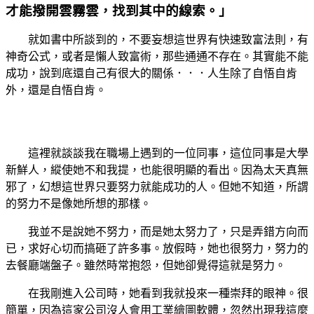
才能撥開雲霧雲，找到其中的線索。」
就如書中所談到的，不要妄想這世界有快速致富法則，有
神奇公式，或者是懶人致富術，那些通通不存在。其實能不能
成功，說到底還自己有很大的關係．．．人生除了自悟自肯
外，還是自悟自肯。
這裡就談談我在職場上遇到的一位同事，這位同事是大學
新鮮人，縱使她不和我提，也能很明顯的看出。因為太天真無
邪了，幻想這世界只要努力就能成功的人。但她不知道，所謂
的努力不是像她所想的那樣。
我並不是說她不努力，而是她太努力了，只是弄錯方向而
已，求好心切而搞砸了許多事。放假時，她也很努力，努力的
去餐廳端盤子。雖然時常抱怨，但她卻覺得這就是努力。
在我剛進入公司時，她看到我就投來一種崇拜的眼神。很
簡單，因為這家公司沒人會用工業繪圖軟體，忽然出現我這麼