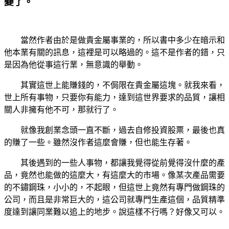
變了。
當然作者由於是做貴金屬事業的，所以書中多少在暗示和
他本業有關的訊息，這裡是可以略過的。這不是作者的錯，只
是因為他從事這行業，無意識的舉動。
其實這世上能賺錢的，不侷限在貴金屬這塊。就我來看，
世上所有事物，只要你有能力，達到這世界要求的品質，讓相
關人非擁有他不可，那就行了。
就像我創業念頭一直不斷，過去自修投資股票，最後也真
的賺了一些。雖然沒作者這麼會賺，但也能生存著。
其後遇到的一些人事物，都讓我覺得從前覺得沒什麼的產
品，竟然也能做的這麼大，有這麼大的市場。像某次產品需要
的不鏽鋼珠，小小的，不起眼，但這世上竟然有專門做鋼珠的
公司，而且是非常巨大的，這公司就專門生產這個，品質精準
度達到讓同業難以追上的地步。說這樣不行嗎？好像又可以。