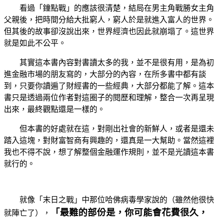
看過「鐘點戰」的應該很清楚，結局在男主角戰勝女主角
父親後，把時間分給大批窮人，窮人於是就進入富人的世界。
但其後的故事卻沒說出來，世界經濟也因此就崩塌了。這世界
就是如此不公平。
其實這本書內容對書讀太多的我，並不是很有用，是為初
進金融市場的朋友寫的，大部分的內容，在所多書中都有談
到，只要你讀遍了財經書的一些經典，大部分都能了解。這本
書只是透過兩位作者對這圈子的閱歷和理解，整合一次再呈現
出來，最終觀點還是一樣的。
但本書的好處就在這，對剛出社會的新鮮人，或者是還未
踏入這塊，對財富智商有興趣的，還真是一大幫助。當然這裡
我也不得不說，想了解整個金融運作規則，並不是光讀這本書
就行的。
就像「末日之戰」中那位哈佛病毒學家說的（雖然他很快
「最難的部份是，你可能會花費很久，
就陣亡了），