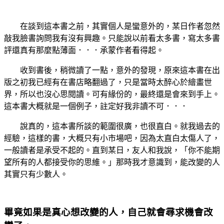
在談到這本書之前，其實個人是蠻意外的，某日作者忽然
敲我臉書詢問我有沒有興趣。只能說以前看太多書，寫太多書
評還真有那麼點薄面．．．承蒙作者看得起。
收到書後，稍微讀了一點，意外的發現，原來這本書在出
版之初我已經有在書店略翻過了，只是當時太醉心於繪畫世
界，所以也沒心思閱讀。可有緣份的，最終還是會來到手上。
這本書大概就是一個例子，註定好我非讀不可．．．
說真的，這本書所談的範圍很廣，也很直白。就我過去的
經驗，這樣的書，大概只有小市場吧，因為太直白太傷人了，
一般讀者是承受不起的。直到某日，友人和我說，「你不能期
望所有的人都接受你的思維。」那時我才意識到，能改變的人
其實只有少數人。
畢竟如果是真心想改變的人，自己就會尋求機會改