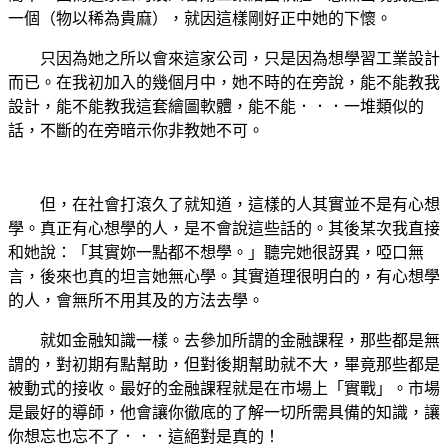
一個（物以稀為貴麻），就因這樣剛好正中她的下懷。
只因為她之所以會來這家公司，只是因為想學習工業設計
而已。在我初加入的幾個月中，她不時的在旁說，能不能教我
設計，能不能教我這套繪圖軟體，能不能．．．一堆類似的
話，不斷的在旁暗示你非教她不可。
但，在社會打滾久了就知道，這樣的人其實並不是有心想
學。真正有心想學的人，是不會說這些話的。其後某次我直接
和她說：「其實妳一點都不想學。」聽完她很訝異，啞口無
言，後來也真的坦言她無心學。
其實道理很明白的，有心想學
的人，會無所不用其及的方法去學。
就如金融知識一樣。去參加所謂的金融課程，那些都是無
謂的，對初期有點幫助，但對後期幫助就不大，畢竟那些都是
被動式的接收。最好的金融課程就是在市場上「實戰」。市場
是最好的導師，他會讓你徹底的了解一切所需具備的知識，讓
你想忘也忘不了．．．這絕對是真的！