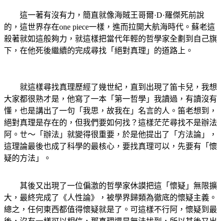
這一著有沒有力，簡直就像海賊王哥爾·D·羅傑死前說
的，這世界存在one piece一樣，進而拉開大航海時代。蘇老這
殺著就如這般夠力，就這樣把當代年輕的哲學家全劃到自己旗
下，在他死後繼續的完成尋找「絕對真理」的道路上。
就這樣尋找真理歷經了幾世紀，直到出現了笛卡兒，我想
大家都很熟才是，他寫了一本「第一哲學」我讀過，有讀沒有
懂，也是講出了一句「我思，故我在」名言的人。笛老想到，
絕對真理是存在的，但我們要如何找？這樣茫茫尋找不是辦法
阿。ㄝ～「辦法」就變得很重要，於是他提出了「方法論」，
這理論最後也成了科學的最核心，要找真理可以，先要有「懷
疑的方法」。
其後又出現了一位偏激的哲學家休謨把這「懷疑」無限擴
大，最終完成了《人性論》，被學界歸類為徹底的懷疑主義。
總之，任何東西都值得懷疑就是了。可這樣不行阿，懷疑到最