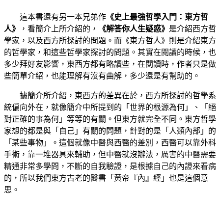
這本書還有另一本兄弟作
《史上最強哲學入門：東方哲
人》
，看簡介上所介紹的，
《解答你人生疑惑》
是介紹西方哲
學家，以及西方所探討的問題。而《東方哲人》則是介紹東方
的哲學家，和這些哲學家探討的問題。其實在閱讀的時候，也
多少拜好友影響，東西方都有略讀些，在閱讀時，作者只是做
些簡單介紹，也能理解有沒有曲解，多少還是有幫助的。
據簡介所介紹，東西方的差異在於，西方所探討的哲學系
統偏向外在，就像簡介中所提到的「世界的根源為何」、「絕
對正確的事為何」等等的有關。但東方就完全不同。東方哲學
家想的都是與「自己」有關的問題，針對的是「人類內部」的
「某些事物」。這個就像中醫與西醫的差別，西醫可以靠外科
手術，靠一堆器具來輔助，但中醫就沒辦法，厲害的中醫需要
精通非常多學問，不斷的自我驗證，是根據自己的內證來看病
的，所以我們東方古老的醫書「黃帝『內』經」也是這個意
思。