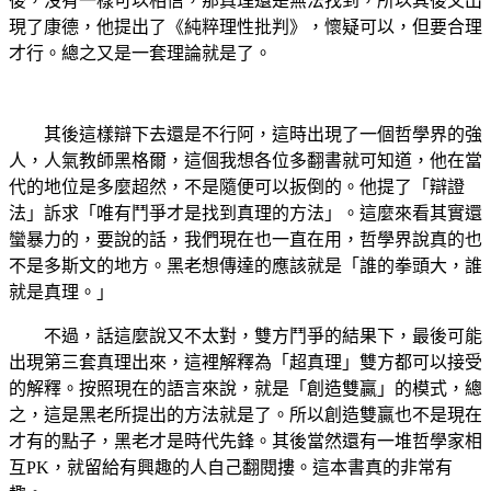
後，沒有一樣可以相信，那真理還是無法找到，所以其後又出
現了康德，他提出了《純粹理性批判》，懷疑可以，但要合理
才行。總之又是一套理論就是了。
其後這樣辯下去還是不行阿，這時出現了一個哲學界的強
人，人氣教師黑格爾，這個我想各位多翻書就可知道，他在當
代的地位是多麼超然，不是隨便可以扳倒的。他提了「辯證
法」訴求「唯有鬥爭才是找到真理的方法」。這麼來看其實還
蠻暴力的，要說的話，我們現在也一直在用，哲學界說真的也
不是多斯文的地方。黑老想傳達的應該就是「誰的拳頭大，誰
就是真理。」
不過，話這麼說又不太對，雙方鬥爭的結果下，最後可能
出現第三套真理出來，這裡解釋為「超真理」雙方都可以接受
的解釋。按照現在的語言來說，就是「創造雙贏」的模式，總
之，這是黑老所提出的方法就是了。所以創造雙贏也不是現在
才有的點子，黑老才是時代先鋒。其後當然還有一堆哲學家相
互PK，就留給有興趣的人自己翻閱摟。這本書真的非常有