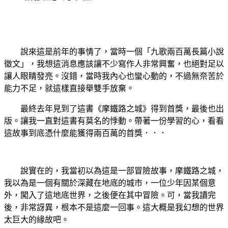
說來
這是前年的事情了，當時一個「九歌兩百萬長篇小說
徵文」，我想這消息應該讓不少寫作人非常興奮，也絕對足以
讓人眼睛發亮。沒錯，當時我內心也蠻心動的，不過無奈苦於
能力不足，就這樣直接舉雙手放棄。
最終去年見到了這書《摩鐵路之城》得到首獎，最後也出
版。讓我一直對這書有莫名的悸動。
帶著一份學習的心，看看
這故事到底憑什麼能獲得兩百萬的首獎．．．
說實在的，我當初以為這是一部冒險故事，摩鐵路之城，
我以為是一個有關於深藏在地底的城市，一位少年因某個意
外，闖入了這地底世界，之後便在其中冒險。可，當我讀完
後，非常訝異，根本不是這麼一回事。這大概是我幻想的世界
太巨大的緣故吧。