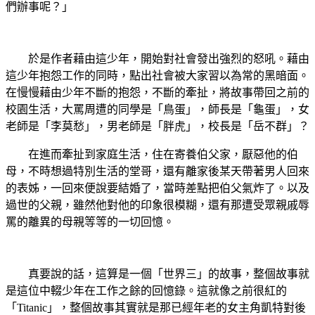
們辦事呢？」
於是作者藉由這少年，開始對社會發出強烈的怒吼。藉由
這少年抱怨工作的同時，點出社會被大家習以為常的黑暗面。
在慢慢藉由少年不斷的抱怨，不斷的牽扯，將故事帶回之前的
校園生活，大罵周遭的同學是「鳥蛋」，師長是「龜蛋」，女
老師是「李莫愁」，男老師是「胖虎」，校長是「岳不群」？
在進而牽扯到家庭生活，住在寄養伯父家，厭惡他的伯
母，不時想過特別生活的堂哥，還有離家後某天帶著男人回來
的表姊，一回來便說要結婚了，當時差點把伯父氣炸了。以及
過世的父親，雖然他對他的印象很模糊，還有那遭受眾親戚辱
罵的離異的母親等等的一切回憶。
真要說的話，這算是一個「世界三」的故事，整個故事就
是這位中輟少年在工作之餘的回憶錄。這就像之前很紅的
「Titanic」，整個故事其實就是那已經年老的女主角凱特對後