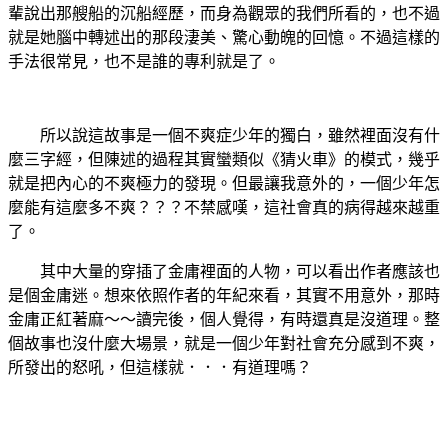
輩說出那艘船的沉船經歷，而身為觀眾的我們所看的，也不過
就是她腦中轉述出的那段淒美、驚心動魄的回憶。不過這樣的
手法很常見，也不是誰的專利就是了。
所以說這故事是一個不爽症少年的獨白，雖然裡面沒有什
麼三字經，但陳述的過程其實蠻類似《猜火車》的模式，幾乎
就是把內心的不爽極力的發現。但最讓我意外的，一個少年怎
麼能有這麼多不爽？？？不禁感嘆，這社會真的病得越來越重
了。
其中大量的穿插了金庸裡面的人物，可以看出作者應該也
是個金庸迷。想來依照作者的年紀來看，其實不用意外，那時
金庸正紅著麻～～讀完後
，個人覺得，有時還真是沒道理。整
個故事也沒什麼大場景，就是一個少年對社會充分感到不爽，
所發出的怒吼，但這樣就．．．有道理嗎？