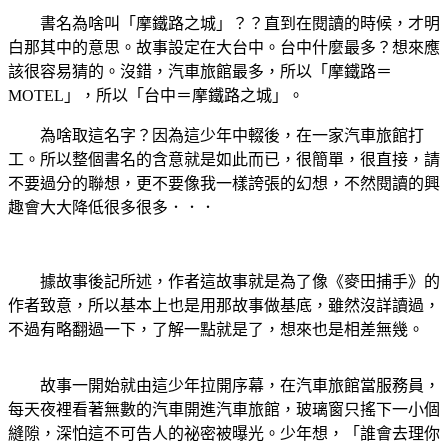
書名為啥叫「摩鐵路之城」？？直到在閱讀的時候，才明
白那其中的意思。故事設定在大台中。台中什麼最多？想來應
該很容易猜的。沒錯，汽車旅館最多，所以「摩鐵路＝
MOTEL」，所以「台中＝摩鐵路之城」。
為啥取這名字？因為這少年中輟後，在一家汽車旅館打
工。
所以整個書名的含意就是如此而已，很簡單，很直接，請
不要過分的聯想，更不要像我一樣誇張的幻想，不然閱讀的興
趣會大大降低很多很多．．．
據故事後記所述，作者這故事就是為了像《麥田捕手》的
作者致意，所以基本上也是用那故事做基底，雖然沒詳讀過，
不過有略翻過一下，了解一點就是了，想來也是相差無幾。
故事一開始就由這少年拉開序幕，在汽車旅館當服務員，
每天夜裡看著無數的汽車開進汽車旅館，玻璃窗只搖下一小個
縫隙，深怕這不可告人的祕密被曝光。少年想，「誰會去理你