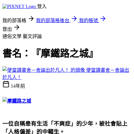
登入
我的部落格
我的部落格後台
我的帳號
登出
通俗文學
藝文評論
書名：『摩鐵路之城』
便當讀書舍－舍論出
於凡人！
14年前
一位自稱患有生活「不爽症」的少年，
被社會貼上
「人格偏差」的中輟生。