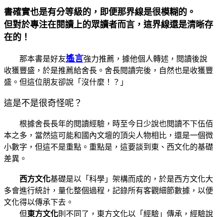
書確實也是有分等級的，即便那界線是很模糊的。
但對於專注在閱讀上的眾讀者而言，這界線還是清晰存
在的！
遙言
那本書是好友
強力推薦，據他個人轉述，閱讀後說
收獲豐盛，於是推薦給舍長。舍長閱讀完後，自然也是收獲豐
盛。但這位朋友卻說「沒什麼！？」
這是不是很奇怪呢？
根據舍長長年的閱讀經驗，時至今日少說也閱讀不下伍佰
本之多，當然這可能和國內文壇的頂尖人物相比，還是一個微
小數字，但這不是重點。重點是，這要談到東、西文化的基礎
差異。
西方文化
基礎是以「科學」架構而成的，於是西方文化大
多會進行統計，量化整個過程，記錄所有客觀細節數據，以便
文化得以傳承下去。
但
東方文化
則不同了，東方文化以「經驗」傳承，經驗說