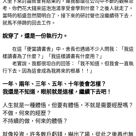
人坐下來討論就會有結果的，連我都還在公司中不斷的觀察思
考，你們花大錢來這泡泡湯享受會學到什麼？之後人就走了。
當時的稻盛忽然間明白了，接下來的研討營也沒繼續待下去，
就馬不停蹄的回去工作。
說穿了，還是一份執行力。
在這「便當讀書舍」中，舍長也遇過不少人問我：「我這
樣讀書為了什麼？」「我這樣讀書有什麼用？」
老實說，我都很坦白的回答：「我不知道。但我會一直執
行下去。因為這會成為我將來的根基！！」
一年、兩年、三年、五年、十年後會怎樣？
我還是不知道，眼前就是這樣，繼續下去吧！
人生就是一種體悟，但要有體悟，不就是需要經歷嗎？
不做，何來的經歷？
不持續的做，何來的體悟？
就像投資，許多散戶虧錢，嚇出了場，從此之後再也無