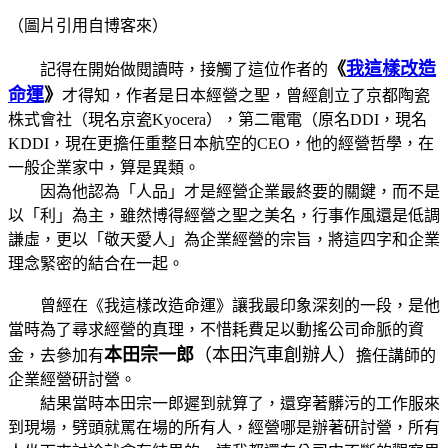
（圖片引用自博客來）
《
我這樣改造
記得在開始做閱讀時，接觸了這位作者的
命運
》
才得知，作者是日本經營之聖，曾經創立了京都陶瓷
株式會社（現名京瓷Kyocera），第二電電（原名DDI，現名
KDDI，現在更擔任重整日本航空的CEO，他的經營哲學，在
一般企業家中，算是異類。
因為他認為「人品」才是經營企業最終要的關鍵，而不是
以「利」為主，雖然博得經營之聖之美名，行事作風還是低調
謙虛，更以「敬天愛人」為企業經營的宗旨，將這四字和企業
理念緊密的結合在一起。
曾經在《我這樣改造命運》讓我最印象深刻的一段，是他
當時為了尋求經營的真理，不惜耗費足以動搖公司命脈的資
本田宗一郎
（本田汽車創辦人）
金，去參加有
擔任講師的
企業經營研討營。
結果當時本田宗一郎遲到就算了，還穿著髒污的工作服來
到現場，劈頭就罵在場的所有人，經營哪是辦著研討營，所有