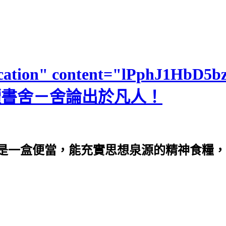
fication" content="lPphJ1HbD
>便當讀書舍－舍論出於凡人！
是一盒便當，能充實思想泉源的精神食糧，