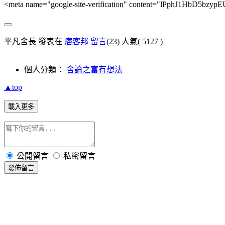
<meta name="google-site-verification" content="lPph
平凡舍長 發表在
痞客邦
留言
(23)
人氣(
5127
)
個人分類：
舍論之富有想法
▲top
載入更多
公開留言
私密留言
發佈留言