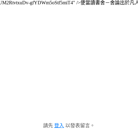
J1HbD5bzypEUM2RtvtxuDv-gfYDWm5oStf5miT4" />便當讀書舍－舍論出於
請先
登入
以發表留言。