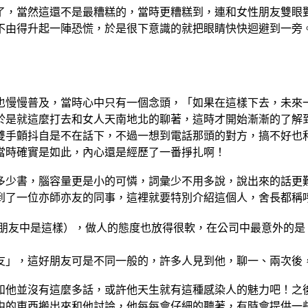
，當然這還不是最糟糕的，當時更糟糕到，連和女性朋友雙眼
由得升起一陣恐慌，於是很下意識的就把眼睛快快迴避到一旁。
慢慢普及，當時心中只有一個念頭，「如果在這樣下去，未來一
於是就這麼打去和女人天南地北的聊著，這時才開始漸漸的了解
手顫抖自是不在話下，不過一想到電話那頭的對方，搞不好也和
當時確實是如此，內心還是經歷了一番掙扎啊！
少書，腦容量更是小的可憐，詞彙少不用多說，說出來的話更難
了一位亦師亦友的同事，這裡就要特別介紹這個人，舍長都稱呼
朋友中是這樣），做人的態度也放得很軟，在公司中最意外的是
」，這好朋友可是不同一般的，許多人見到他，聊一、兩次後，
他並沒有這麼多話，或許他天生就有這種感染人的魅力吧！之後
中的東西搬出來和他討論，他每每會仔細的聽著，有時會提供一