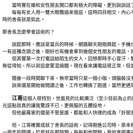
當時實在連和女性朋友開口都有極大的障礙，更別說說話了
每每有女人用一雙大眼飄過來我這，這時四目相交，內心不
時的舍長就是如此。
那舍長怎麼學會話術的？
說起那時，應該是當兵的時候，網路聊天剛剛興起，手機也
一有這種念頭之後，剛好也有機會拿到幾個女性朋友的電話，
但其實第一次打電話給陌生的女人，回想那時手心冒汗，雙
無從得知，所以就這麼蒙混過關。現在看來講電話很正常，但
隨後一段時間聊下來，無奈當時只是一個小咖，頭腦裝沒多
說來還是開始做閱讀之後，工作也轉換了跑道，當然更遇到
江哥
這個人很特別，世面見的比較廣泛（至少目前為止的
光這點就真的讓我驚訝不已，更佩服的五體投地。
但他最厲害的還是不管是誰，都能和人快速的成為「好朋友
但，江哥確實成就了舍長的話術，記得剛進公司時，原本和
一兩年的閱讀，於是就在那時期，每每和他閒聊，我就會把書