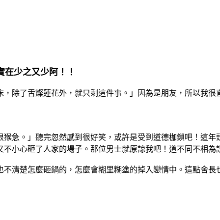
實在少之又少阿！！
，除了舌燦蓮花外，就只剩這件事。」因為是朋友，所以我很直
猴急。」聽完忽然感到很好笑，或許是受到道德枷鎖吧！這年
不小心砸了人家的場子。那位男士就原諒我吧！道不同不相為
不清楚怎麼砸鍋的，怎麼會糊里糊塗的掉入戀情中。這點舍長也