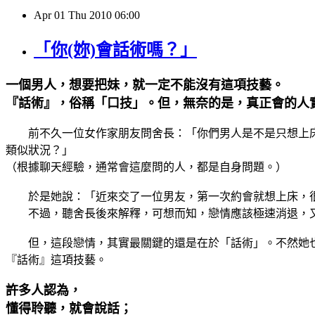
Apr
01
Thu
2010
06:00
「你(妳)會話術嗎？」
一個男人，想要把妹，就一定不能沒有這項技藝。
『話術』，俗稱「口技」。但，無奈的是，真正會的人
前不久一位女作家朋友問舍長：「你們男人是不是只想上床
類似狀況？」
（根據聊天經驗，通常會這麼問的人，都是自身問題。）
於是她說：「近來交了一位男友，第一次約會就想上床，很
不過，聽舍長後來解釋，可想而知，戀情應該極速消退，又
但，這段戀情，其實最關鍵的還是在於「話術」。不然她也
『話術』這項技藝。
許多人認為，
懂得聆聽，就會說話；