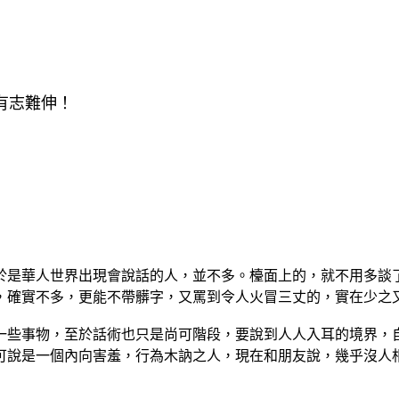
有志難伸！
是華人世界出現會說話的人，並不多。檯面上的，就不用多談
確實不多，更能不帶髒字，又罵到令人火冒三丈的，實在少之
些事物，至於話術也只是尚可階段，要說到人人入耳的境界，自
說是一個內向害羞，行為木訥之人，現在和朋友說，幾乎沒人相