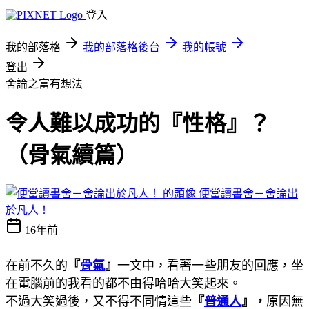
登入
我的部落格
我的部落格後台
我的帳號
登出
舍論之富有想法
令人難以成功的『性格』？
（骨氣續篇）
便當讀書舍－舍論出
於凡人！
16年前
在前不久的
『
骨氣
』
一文中，看著一些朋友的回應，坐
在電腦前的我看的都不由得哈哈大笑起來。
不過大笑過後，又不得不同情這些
『
普通人
』，
原因無