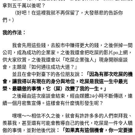
拿到五千萬以後呢？
（好吧！在這裡我就不再保留了，大發慈悲的告訴你
們。）
我的作法：
我會先用這些錢，去股市中賺得更大的錢，之後併掉一間
公司，成為成功的企業家。之後我還會把吃屎的影片po上網，
供大家欣賞，之後我還會以「吃屎企業強人」現身開辦座談
會，主題是『如何通往成功大道？』
並且在會中對臺下的各位朋友說
：「因為有那次吃屎的機
會，讓我得以有現在的身分與地位，吃屎是我這一生中最光
榮、最驕傲的事情，它（屎）改變了我的一生。」
之後藉由這次座談會結束，經由媒體24小時不斷傳送，連
續一個月密集宣傳。這樣會有什麼情形發生呢？
嘿嘿～～相信不久之後，就會有許許多多的人們崇拜我、
羨慕我，甚至還有可能會教導自己的後代，吃屎是一件令人驕
傲的事情，並對他後代說
：「如果真有這個機會，你一定要搶