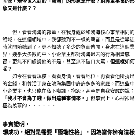
就像
，現今世人對於「鴻海」的形象是什麼？對郭董事長的形
象又是什麼？？
但，看看鴻海的郭董，在我身處於和鴻海核心事業相同的
領域，在這個領域中，我卻聽到不一樣的聲音，而且是從學徒
時就開始聽到了，更不知聽了多少的負面傳聞，身處在這個業
界，幾乎大多數的中、小企業主都對鴻海過去的行為相當感
冒，更無不四處說他的不是，甚至無不破口大罵，
但這樣如何
呢？
如今在看看規模，看看身價，看看地位，再看看他所捐出
的金錢，和養活了身在鴻海集團中許許多多的家庭。而這些中
小企業主，也只能在私下嘲諷、抱怨，甚至是自我安慰的說
：
「我才不會為了錢，做出這種事情來。」
但事實上，心裡卻是
極為羨慕的．．．．．．
事實證明，
想成功，絕對是需要『極端性格』，因為當你擁有這樣