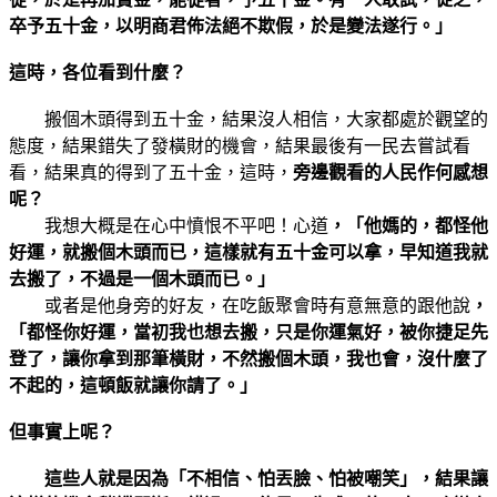
卒予五十金，以明商君佈法絕不欺假，於是變法遂行。」
這時，各位看到什麼？
搬個木頭得到五十金，結果沒人相信，大家都處於觀望的
態度，結果錯失了發橫財的機會，結果最後有一民去嘗試看
看，結果真的得到了五十金，這時，
旁邊觀看的人民作何感想
呢？
我想大概是在心中憤恨不平吧！心道
，「他媽的，都怪他
好運，就搬個木頭而已，這樣就有五十金可以拿，早知道我就
去搬了，不過是一個木頭而已。」
或者是他身旁的好友，在吃飯聚會時有意無意的跟他說
，
「都怪你好運，當初我也想去搬，只是你運氣好，被你捷足先
登了，讓你拿到那筆橫財，不然搬個木頭，我也會，沒什麼了
不起的，這頓飯就讓你請了。」
但事實上呢？
這些人就是因為「不相信、怕丟臉、怕被嘲笑」，結果讓