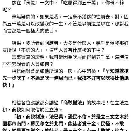
像在『骨氣』一文中，「吃屎得到五千萬」，你幹不幹
呢？
毫無疑問的，如果是我，一定毫不猶豫的往前去。對，因
為五千萬是可以改變我的一生，不管是以前還是現在，那對我
而言都是一個極大的數目。
結果，我所看到回應者，大多是什麼人，幾乎是像我那好
友所說「不信的人」，這些人會有什麼樣的下場？
當事實真的證明，我可能因為吃屎而得到五千萬，這時這
些在旁觀看的人會如何？
相信絕對會是如他所說的一般，心中暗槓
，『早知道就搶
先一步吃了，不過是吃一條屎而已，我搞不好可以吃得比他還
快！』
相信各位應該都有讀過
「商鞅變法」
的故事吧！在立法之
初，
商鞅
如何取信於民立法。
「初，商鞅制法，法已具，恐民不信。於是立三丈之木於
國都市南門，募民移之於北門，能徒者賞十金。民怪，不敢
從，於是再加賞金，能徒者，予五十金。有一人敢試，徙之，