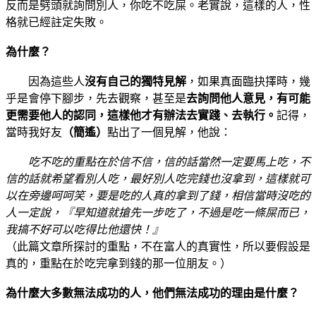
反而是劈頭就詢問別人，你吃不吃屎。老實說，這樣的人，性
格就已經註定失敗。
為什麼？
因為這些人
沒有自己的獨特見解
，如果真面臨抉擇時，幾
乎是會停下腳步，先去觀察，甚至是
去詢問他人意見，有可能
更需要他人的認同，這樣他才有辦法去實踐、去執行。
記得，
當時我好友
（簡遙）
點出了一個見解，他說：
吃不吃的重點在於信不信，信的話當然一定要馬上吃，不
信的話就希望看別人吃，最好別人吃完錢也沒拿到，這樣就可
以在旁邊呵呵笑，要是吃的人真的拿到了錢，相信當時沒吃的
人一定說，『早知道就搶先一步吃了，不過是吃一條屎而已，
我搞不好可以吃得比他還快！』
（此篇文章所探討的重點，不在富人的真實性，所以要假設是
真的，重點在於吃完拿到錢的那一位朋友。）
為什麼大多數無法成功的人，他們無法成功的理由是什麼？