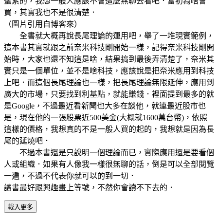
蠻累的，我想一般人應該不會這麼無聊去看吧．當初為啥會
買，其實我也不是很清楚
．
（圖片引用自博客來）
全書就大概再說長尾理論的運用吧，舉了一堆現實範例，
這本書其實就跟之前奈米科技剛開始一樣，記得奈米科技剛開
始時，大家也還不知這是啥，結果搞到最後弄清楚了，奈米其
實只是一個單位，並不是啥科技，應該說是把奈米應用到科技
上吧．而這個長尾理論也一樣，把長尾理論無限延伸，應用到
廣大的市場，只要找到利基點，就能賺錢．裡面提到最多的就
是Google，不過最近看新聞也大多在談他，就連最近股市也
是，現在他的一張股票近500美金(大概就1600萬台幣)
，依照
這樣的價格，我想真的不是一般人買的起的，我想就是因為長
尾的延燒吧．
不過本書還是只說明一個理論而已，實際應用還是要看個
人或組織．如果有人像我一樣很無聊的話，倒是可以全部閱覽
一遍，不過不代表你就可以的到一切．
讀書最好跟興趣畫上等號，不然你會讀不下去的．
載入更多