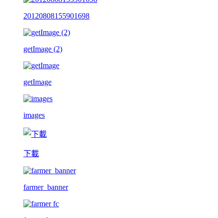
20120808155901698
getImage (2)
getImage
images
下載
farmer_banner