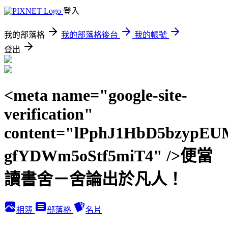
登入
我的部落格
我的部落格後台
我的帳號
登出
<meta name="google-site-
verification"
content="lPphJ1HbD5bzypEU
gfYDWm5oStf5miT4" />便當
讀書舍－舍論出於凡人！
相簿
部落格
名片