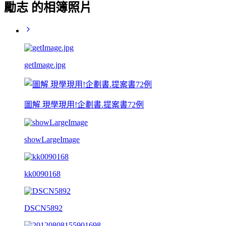
勵志 的相簿照片
getImage.jpg
圖解 現學現用!企劃書.提案書72例
showLargeImage
kk0090168
DSCN5892