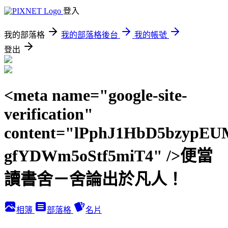
登入
我的部落格
我的部落格後台
我的帳號
登出
<meta name="google-site-
verification"
content="lPphJ1HbD5bzypEU
gfYDWm5oStf5miT4" />便當
讀書舍－舍論出於凡人！
相簿
部落格
名片