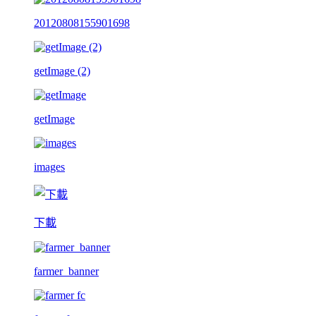
20120808155901698
getImage (2)
getImage
images
下載
farmer_banner