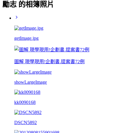
勵志 的相簿照片
getImage.jpg
圖解 現學現用!企劃書.提案書72例
showLargeImage
kk0090168
DSCN5892