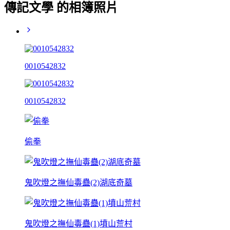
傳記文學 的相簿照片
0010542832
0010542832
偷拳
鬼吹燈之撫仙毒蠱(2)湖底奇墓
鬼吹燈之撫仙毒蠱(1)墳山荒村