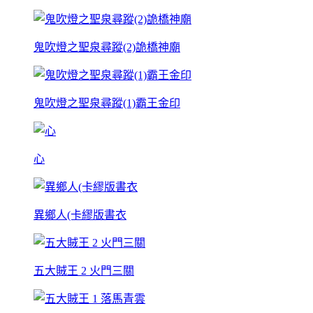
鬼吹燈之聖泉尋蹤(2)詭橋神廟
鬼吹燈之聖泉尋蹤(1)霸王金印
心
異鄉人(卡繆版書衣
五大賊王 2 火門三關