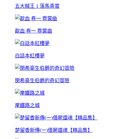
五大賊王 1 落馬青雲
歃血 卷一 霓裳曲
白話本紅樓夢
閔希豪生伯爵的奇幻冒險
摩鐵路之城
楚留香新傳(一)借屍還魂【精品集】