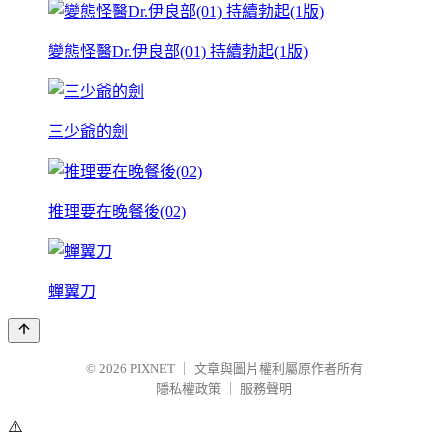
變態怪醫Dr.伊良部(01) 持續勃起(1版)
三少爺的劍
推理要在晚餐後(02)
蟬翼刀
© 2026
PIXNET
｜
文章與圖片權利屬原作者所有
隱私權政策
｜
服務聲明
⚠️