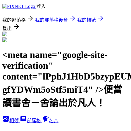
登入
我的部落格
我的部落格後台
我的帳號
登出
<meta name="google-site-
verification"
content="lPphJ1HbD5bzypEU
gfYDWm5oStf5miT4" />便當
讀書舍－舍論出於凡人！
相簿
部落格
名片